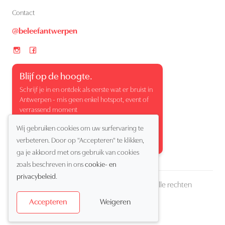
Contact
@beleefantwerpen
Blijf op de hoogte.
Schrijf je in en ontdek als eerste wat er bruist in
Antwerpen - mis geen enkel hotspot, event of
verrassend moment
Wij gebruiken cookies om uw surfervaring te
verbeteren. Door op "Accepteren" te klikken,
ga je akkoord met ons gebruik van cookies
zoals beschreven in ons
cookie- en
privacybeleid
.
Copyright (c) 2026 Beleef Antwerpen. Alle rechten
voorbehouden
Weigeren
Accepteren