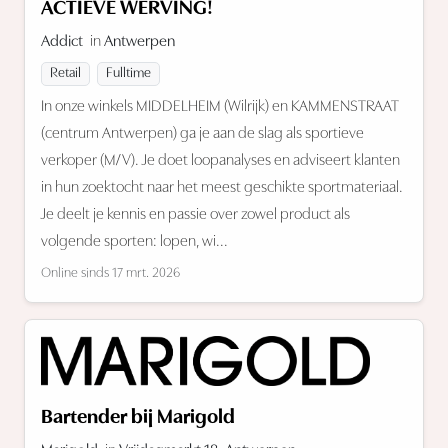
ACTIEVE WERVING!
Addict
in
Antwerpen
Retail
Fulltime
In onze winkels MIDDELHEIM (Wilrijk) en KAMMENSTRAAT
(centrum Antwerpen) ga je aan de slag als sportieve
verkoper (M/V). Je doet loopanalyses en adviseert klanten
in hun zoektocht naar het meest geschikte sportmateriaal.
Je deelt je kennis en passie over zowel product als
volgende sporten: lopen, wi...
Online sinds 17 mrt. 2026
Bartender bij Marigold