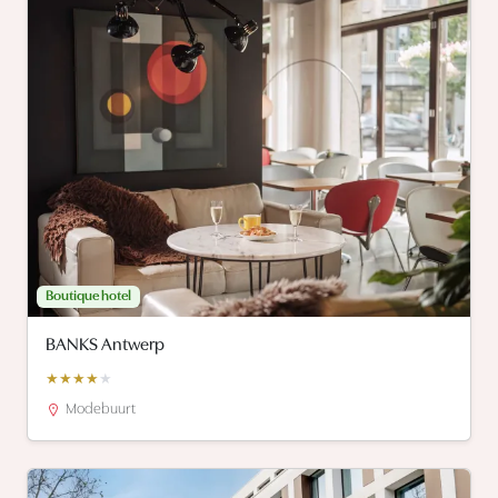
Boutique hotel
BANKS Antwerp
★
★
★
★
★
Modebuurt