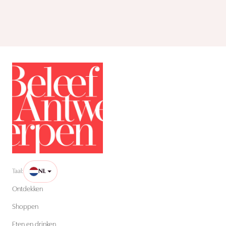
Taal:
NL
Ontdekken
Shoppen
Eten en drinken