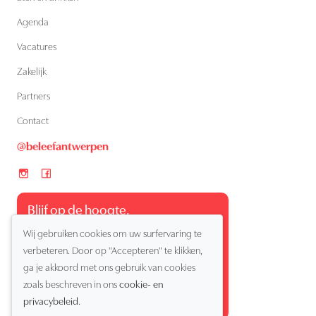
Agenda
Vacatures
Zakelijk
Partners
Contact
@beleefantwerpen
Blijf op de hoogte.
Schrijf je in en ontdek als eerste wat er bruist in
Wij gebruiken cookies om uw surfervaring te
Antwerpen - mis geen enkel hotspot, event of
verbeteren. Door op "Accepteren" te klikken,
verrassend moment
ga je akkoord met ons gebruik van cookies
zoals beschreven in ons
cookie- en
privacybeleid
.