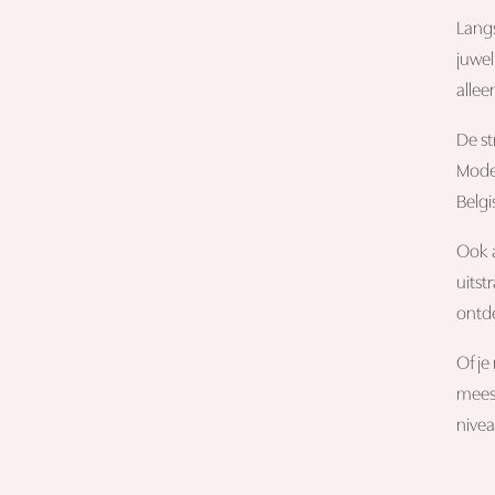
Langs
juwel
allee
De st
Modeb
Belgi
Ook a
uits
ontd
Of je
meest
nivea