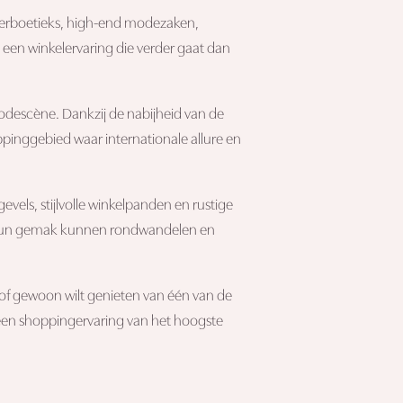
nerboetieks, high-end modezaken,
en een winkelervaring die verder gaat dan
odescène. Dankzij de nabijheid van de
pinggebied waar internationale allure en
vels, stijlvolle winkelpanden en rustige
 hun gemak kunnen rondwandelen en
e of gewoon wilt genieten van één van de
t een shoppingervaring van het hoogste