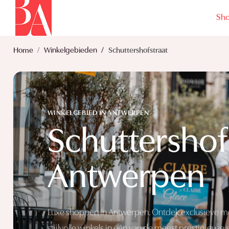
Sh
Home
Winkelgebieden
Schuttershofstraat
WINKELGEBIED IN ANTWERPEN
Schuttershof
Antwerpen
Luxe shoppen in Antwerpen. Ontdek exclusieve m
stijlvolle winkels in één van de meest prestigieuze 