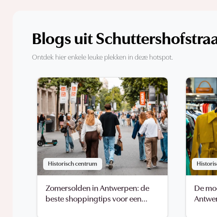
Blogs uit Schuttershofstra
Ontdek hier enkele leuke plekken in deze hotspot.
Historisch centrum
Histori
Zomersolden in Antwerpen: de
De moo
beste shoppingtips voor een
Antwer
geslaagde soldenjacht