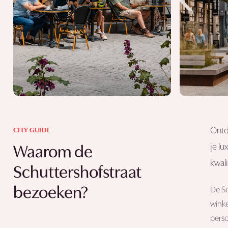
Ontd
CITY GUIDE
je l
Waarom de
kwali
Schuttershofstraat
bezoeken?
De Sc
winke
perso