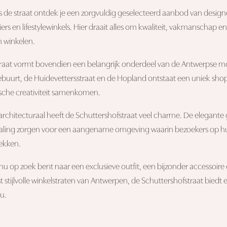
 de straat ontdek je een zorgvuldig geselecteerd aanbod van desig
iers en lifestylewinkels. Hier draait alles om kwaliteit, vakmanschap 
n winkelen.
raat vormt bovendien een belangrijk onderdeel van de Antwerpse m
uurt, de Huidevettersstraat en de Hopland ontstaat een uniek shop
sche creativiteit samenkomen.
rchitecturaal heeft de Schuttershofstraat veel charme. De elegante ge
traling zorgen voor een aangename omgeving waarin bezoekers op
ekken.
 nu op zoek bent naar een exclusieve outfit, een bijzonder accessoir
 stijlvolle winkelstraten van Antwerpen, de Schuttershofstraat bied
u.