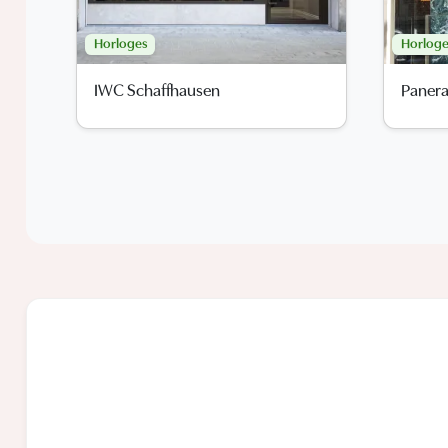
Horloges
Horloge
IWC Schaffhausen
Panera