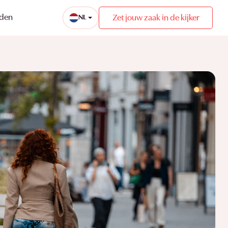
eden
Zet jouw zaak in de kijker
NL