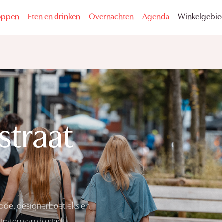
oppen
Eten en drinken
Overnachten
Agenda
Winkelgebi
straat
ode, designerboetieks en
straten van de stad.