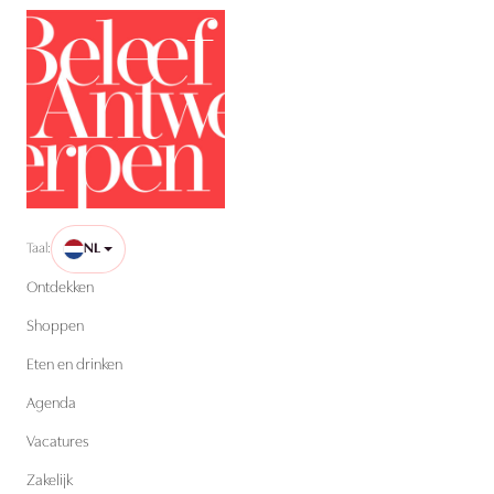
Taal:
NL
Ontdekken
Shoppen
Eten en drinken
Agenda
Vacatures
Zakelijk