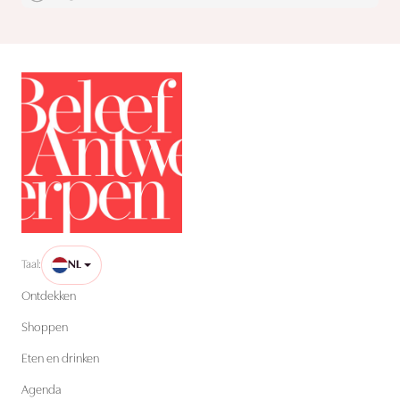
Taal:
NL
Ontdekken
Shoppen
Eten en drinken
Agenda