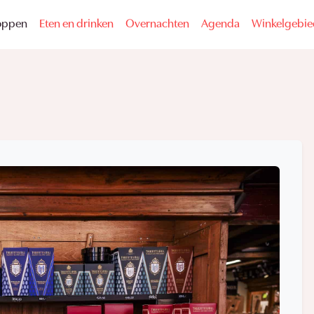
oppen
Eten en drinken
Overnachten
Agenda
Winkelgebi