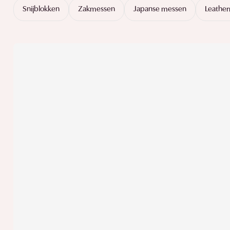
Snijblokken
Zakmessen
Japanse messen
Leathe