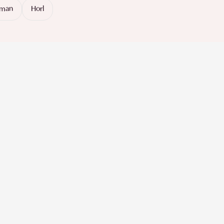
rman
Horl