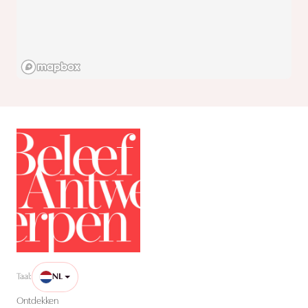
Taal:
NL
Ontdekken