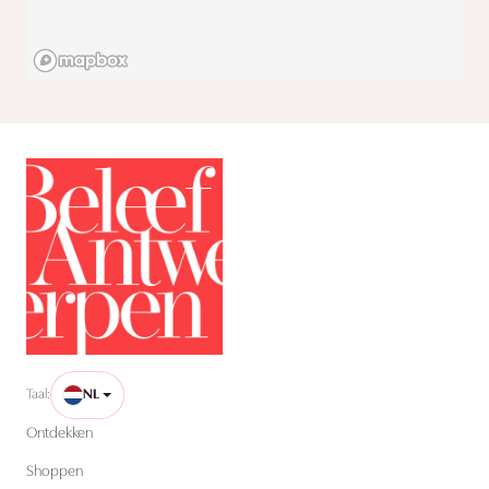
Taal:
NL
Ontdekken
Shoppen