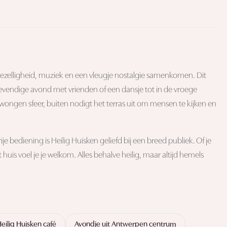
 gezelligheid, muziek en een vleugje nostalgie samenkomen. Dit
evendige avond met vrienden of een dansje tot in de vroege
ongen sfeer, buiten nodigt het terras uit om mensen te kijken en
 bediening is Heilig Huisken geliefd bij een breed publiek. Of je
uis voel je je welkom. Alles behalve heilig, maar altijd hemels
eilig Huisken café
Avondje uit Antwerpen centrum