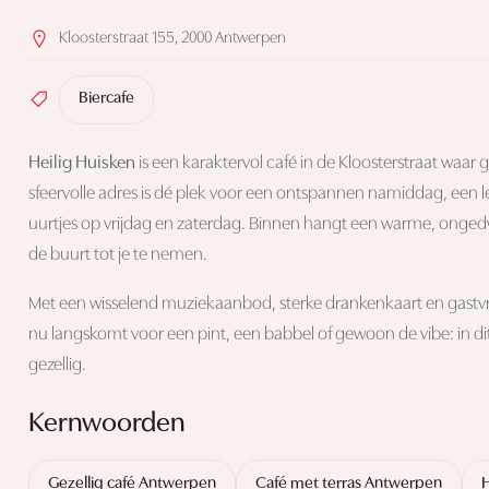
Kloosterstraat 155, 2000 Antwerpen
Biercafe
Heilig Huisken
is een karaktervol café in de Kloosterstraat waar
sfeervolle adres is dé plek voor een ontspannen namiddag, een l
uurtjes op vrijdag en zaterdag. Binnen hangt een warme, ongedw
de buurt tot je te nemen.
Met een wisselend muziekaanbod, sterke drankenkaart en gastvrije
nu langskomt voor een pint, een babbel of gewoon de vibe: in dit h
gezellig.
Kernwoorden
Gezellig café Antwerpen
Café met terras Antwerpen
H