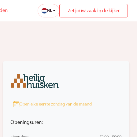
eden
Zet jouw zaak in de kijker
NL
Open elke eerste zondag van de maand
Openingsuren: