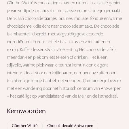
Günther Watté is chocolatier in hart en nieren. In zijn café geniet
je van verfijnde creaties die met passie en precisie zijn gemaakt.
Denk aan chocoladetaartjes, pralines, mousse, fondue en warme
chocolademelk die écht naar chocolade smaakt. De chocolade
is ambachtelijk bereid, met zorgvuldig geselecteerde
ingrediënten en een subtiele balans tussen zoet, bitter en
romig. Koffie, desserts & stijlvolle setting Het chocoladecafé is
meer dan een plek om iets te eten of drinken. Het is een
stijlvolle, warme plek waar je tot rust komt in een elegant
interieur. Ideaal voor een koffiepauze, een luxueuze afternoon
tea of een gezellige babbel met vrienden. Combineer je bezoek
met een wandeling door het historisch centrum van Antwerpen
– het café ligt op wandelafstand van de Meir en de kathedraal.
Kernwoorden
Günther Watté
Chocoladecafé Antwerpen