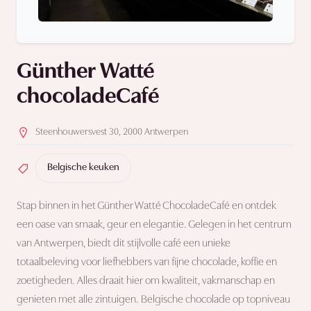
Günther Watté
chocoladeCafé
Steenhouwersvest 30, 2000 Antwerpen
Belgische keuken
Stap binnen in het Günther Watté ChocoladeCafé en ontdek
een oase van smaak, geur en elegantie. Gelegen in het centrum
van Antwerpen, biedt dit stijlvolle café een unieke
totaalbeleving voor liefhebbers van fijne chocolade, koffie en
zoetigheden. Alles draait hier om kwaliteit, vakmanschap en
genieten met alle zintuigen. Belgische chocolade op topniveau