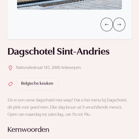
Dagschotel Sint-Andries
Nationalestraat 143, 2000 Antwerpen
Belgische keuken
Zin in een verse dagschotel met soep? Dat is het menu bij Dagschotel,
dé plek voor goed eten. Elke dag keuze uit 5 verschillende menu's.
Open van maandag tot zaterdag, van 11u tot 19u.
Kernwoorden