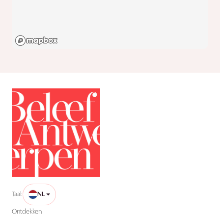
Taal:
NL
Ontdekken