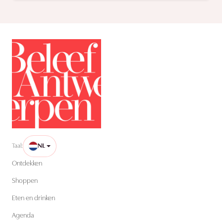
Taal:
NL
Ontdekken
Shoppen
Eten en drinken
Agenda