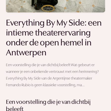
Everything By My Side: een
intieme theaterervaring
onder de open hemel in
Antwerpen
Een voorstelling die je van dichtbij beleeft Wat gebeurt er
wanneer je een onbekende vertrouwt met een herinnering?
Everything By My Side van de Argentijnse theatermaker
Fernando Rubio is geen klassieke voorstelling, ma...
Een voorstelling die je van dichtbij
beleeft