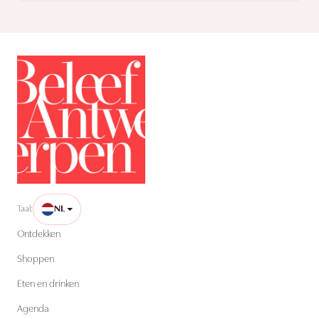
Taal:
NL
Ontdekken
Shoppen
Eten en drinken
Agenda