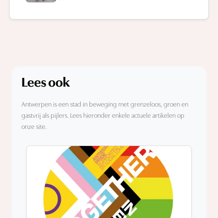
Lees ook
Antwerpen is een stad in beweging met grenzeloos, groen en
gastvrij als pijlers. Lees hieronder enkele actuele artikelen op
onze site.